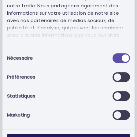
notre trafic. Nous partageons également des
informations sur votre utilisation de notre site
avec nos partenaires de médias sociaux, de
Enregistrement sur les
publicité et d'analyse, qui peuvent les combiner
Plateformes Électroniques
avec d'autres informations que vous leur avez
pour les Marchés Publics
fournies ou qu'ils ont collectées à partir de votre
utilisation de leurs services.
Sélection
Fournir des conseils d'experts pour un
Nécessaire
du
enregistrement sécurisé sur les plateformes
consentement
électroniques de marchés publics.ement.
Préférences
Statistiques
Signature Électronique des
Marketing
Documents
Assurez la conformité légale des documents