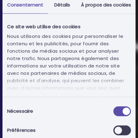
Consentement
Détails
À propos des cookies
Ce site web utilise des cookies
Nous utilisons des cookies pour personnaliser le
contenu et les publicités, pour fournir des
fonctions de médias sociaux et pour analyser
notre trafic. Nous partageons également des
informations sur votre utilisation de notre site
Entités publiques
avec nos partenaires de médias sociaux, de
publicité et d'analyse, qui peuvent les combiner
avec d'autres informations que vous leur avez
Profil Dynamique de l'Entité
fournies ou qu'ils ont collectées à partir de votre
Publique
utilisation de leurs services.
Sélection
Nécessaire
du
consentement
La puissance des données entre vos mains
Préférences