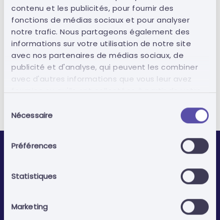
contenu et les publicités, pour fournir des
Impôts
0,00 €
fonctions de médias sociaux et pour analyser
notre trafic. Nous partageons également des
0,00 €
Total
informations sur votre utilisation de notre site
avec nos partenaires de médias sociaux, de
publicité et d'analyse, qui peuvent les combiner
Passer à la caisse
avec d'autres informations que vous leur avez
fournies ou qu'ils ont collectées à partir de votre
utilisation de leurs services.
Sélection
Nécessaire
du
consentement
Préférences
Statistiques
Marketing