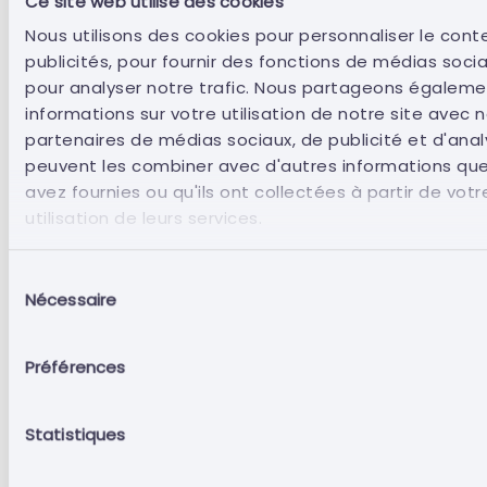
Ce site web utilise des cookies
implique le consentement exprès au traitement
des données personnelles nécessaires à l'accès
Nous utilisons des cookies pour personnaliser le cont
et à l'utilisation d'Affereo, ainsi que l'acceptation
publicités, pour fournir des fonctions de médias soci
de l'utilisation de cookies.
pour analyser notre trafic. Nous partageons égalem
informations sur votre utilisation de notre site avec 
partenaires de médias sociaux, de publicité et d'anal
peuvent les combiner avec d'autres informations que
6. Prix
avez fournies ou qu'ils ont collectées à partir de votr
utilisation de leurs services.
Pour le produit et/ou le service souscrit, le
prix indiqué au moment de la souscription
Sélection
est dû.
Nécessaire
du
Le prix indiqué et payable pour chaque
consentement
produit et/ou service souscrit est en Euros
Préférences
(€), majoré de la TVA au taux légal en
vigueur, le cas échéant, dans les conditions
décrites dans les FAQ du Portail.
Statistiques
Lors de l'enregistrement, le client ne doit pas
indiquer le code du pays lorsqu'il remplit le «