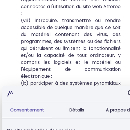
connectés à l'utilisation du site web Affereo
;
(viii) introduire, transmettre ou rendre
accessible de quelque manière que ce soit
du matériel contenant des virus, des
programmes, des systèmes ou des fichiers
qui détruisent ou limitent la fonctionnalité
et/ou la capacité de tout ordinateur, y
compris les logiciels et le matériel ou
l'équipement de communication
électronique ;
(ix) participer à des systèmes pyramidaux
et à des chaînes de lettres ;
(x) promouvoir ou fournir des informations
sur des activités illégales, telles que des
Consentement
Détails
À propos d
atteintes à l'intégrité physique d'autrui ou
des actes de cruauté envers les animaux.
s. Reconnaître que l'adhésion à ces conditions