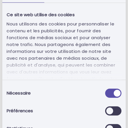
Ce site web utilise des cookies
Retour
Nous utilisons des cookies pour personnaliser le
contenu et les publicités, pour fournir des
fonctions de médias sociaux et pour analyser
notre trafic. Nous partageons également des
informations sur votre utilisation de notre site
avec nos partenaires de médias sociaux, de
publicité et d'analyse, qui peuvent les combiner
avec d'autres informations que vous leur avez
Connexion
fournies ou qu'ils ont collectées à partir de votre
utilisation de leurs services.
Sélection
Vous n'avez pas de compte?
S'inscrire
Nécessaire
du
consentement
Préférences