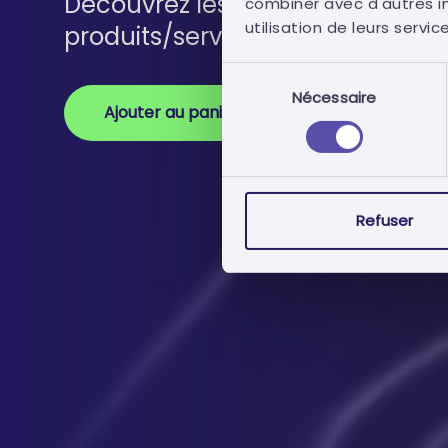
Découvrez les principaux appels 
combiner avec d'autres in
utilisation de leurs servic
produits/services.
Sélection
Nécessaire
du
Ajouter au panier
consentement
Refuser