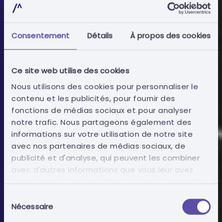
Consentement
Détails
À propos des cookies
Ce site web utilise des cookies
Nous utilisons des cookies pour personnaliser le
contenu et les publicités, pour fournir des
fonctions de médias sociaux et pour analyser
Opérateurs économiques
notre trafic. Nous partageons également des
informations sur votre utilisation de notre site
avec nos partenaires de médias sociaux, de
Préparation des Documents
publicité et d'analyse, qui peuvent les combiner
avec d'autres informations que vous leur avez
d'Offres
fournies ou qu'ils ont collectées à partir de votre
utilisation de leurs services.
Sélection
Nécessaire
Atténuer le risque d'exclusion des offres en
du
consentement