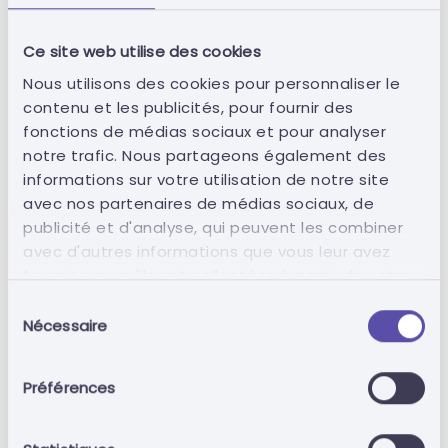
Ce site web utilise des cookies
Retour
Nous utilisons des cookies pour personnaliser le
contenu et les publicités, pour fournir des
fonctions de médias sociaux et pour analyser
notre trafic. Nous partageons également des
informations sur votre utilisation de notre site
avec nos partenaires de médias sociaux, de
publicité et d'analyse, qui peuvent les combiner
avec d'autres informations que vous leur avez
Connexion
fournies ou qu'ils ont collectées à partir de votre
utilisation de leurs services.
Sélection
Vous n'avez pas de compte?
S'inscrire
Nécessaire
du
consentement
Préférences