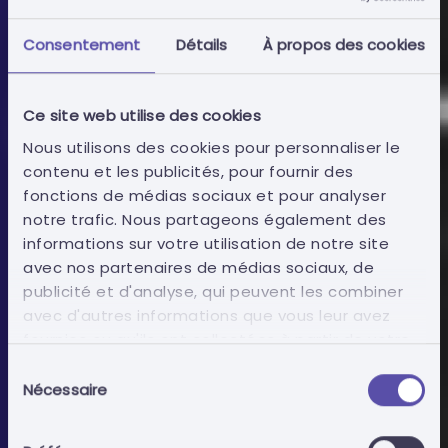
Consentement
Détails
À propos des cookies
Ce site web utilise des cookies
Nous utilisons des cookies pour personnaliser le
contenu et les publicités, pour fournir des
fonctions de médias sociaux et pour analyser
notre trafic. Nous partageons également des
Promouvoir les affaires publiques
informations sur votre utilisation de notre site
avec l'Intelligence Artificielle
avec nos partenaires de médias sociaux, de
La connaissance des données des marchés
publicité et d'analyse, qui peuvent les combiner
publics générée à partir de l'intelligence
avec d'autres informations que vous leur avez
artificielle (ChatGPT).
fournies ou qu'ils ont collectées à partir de votre
utilisation de leurs services.
Sélection
En savoir plus
Nécessaire
du
consentement