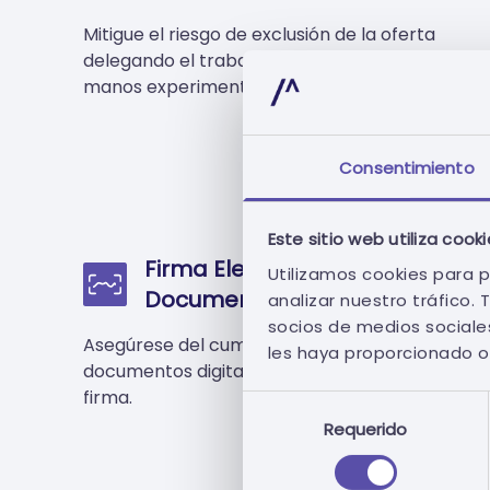
Mitigue el riesgo de exclusión de la oferta
delegando el trabajo administrativo en
manos experimentadas.
Consentimiento
Este sitio web utiliza cook
Firma Electrónica de
Utilizamos cookies para p
Documentos
analizar nuestro tráfico
socios de medios sociales
Asegúrese del cumplimiento legal de los
les haya proporcionado o 
documentos digitales con nuestra solución de
firma.
Selección
Requerido
de
consentimiento