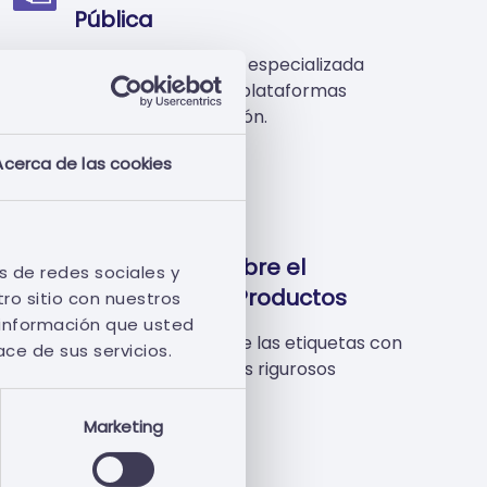
Pública
Garantizar una orientación especializada
para el registro seguro en plataformas
electrónicas de contratación.
Acerca de las cookies
Conferencia sobre el
s de redes sociales y
Etiquetado de Productos
ro sitio con nuestros
 información que usted
Asegure el cumplimiento de las etiquetas con
ace de sus servicios.
precisión gracias a nuestros rigurosos
servicios de verificación.
Marketing