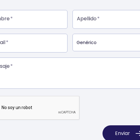
bre
Apellido
il
saje
Enviar