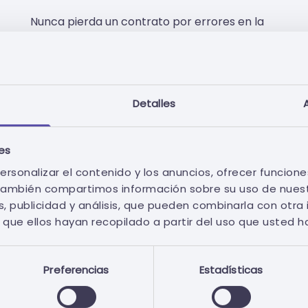
Nunca pierda un contrato por errores en la
presentación de la oferta.
Detalles
ies
ersonalizar el contenido y los anuncios, ofrecer funcione
Certificados Digitales
. También compartimos información sobre su uso de nuest
, publicidad y análisis, que pueden combinarla con otra
Asegúrese de adquirir el certificado correcto
que ellos hayan recopilado a partir del uso que usted h
Preferencias
Estadísticas