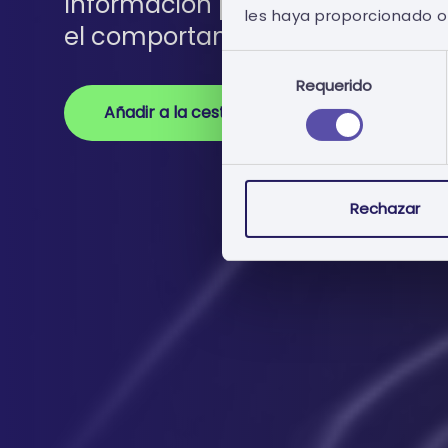
Información personalizada sobre
les haya proporcionado o 
el comportamiento de la entida
Selección
Requerido
de
consentimiento
Añadir a la cesta
Rechazar