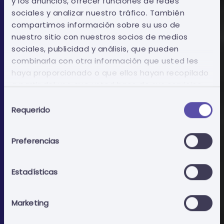
y los anuncios, ofrecer funciones de redes
sociales y analizar nuestro tráfico. También
compartimos información sobre su uso de
nuestro sitio con nuestros socios de medios
Operadores económicos
sociales, publicidad y análisis, que pueden
combinarla con otra información que usted les
haya proporcionado o que ellos hayan recopilado
Deep Search | Adelántese a los
a partir del uso que usted hace de sus servicios.
acontecimientos
Selección
Requerido
de
consentimiento
Conozca el mercado en el que puede participar.
Preferencias
Añadir a la cesta
Estadísticas
Marketing