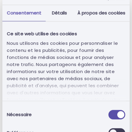
l'exécution de ce service implique un minimum
de 4 heures d'intervention, par connexion
Consentement
Détails
À propos des cookies
sécurisée à distance avec le client. Le décompte
du nombre d'heures commence après l'appel et
Ce site web utilise des cookies
la mise à disposition des documents demandés
pour signature.
Nous utilisons des cookies pour personnaliser le
contenu et les publicités, pour fournir des
fonctions de médias sociaux et pour analyser
Langues
notre trafic. Nous partageons également des
Ce service n'est possible, dans une première
informations sur votre utilisation de notre site
phase, qu'à condition que l'interlocuteur du client
avec nos partenaires de médias sociaux, de
parle l'une des langues suivantes:
publicité et d'analyse, qui peuvent les combiner
avec d'autres informations que vous leur avez
Portugais
fournies ou qu'ils ont collectées à partir de votre
Espagnol
utilisation de leurs services.
Sélection
Français
Nécessaire
du
Anglais
consentement