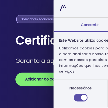
Operadores económicos
Consentir
Certificados Dig
Este Website utiliza cooki
Utilizamos cookies para p
e para analisar o nosso 
Garanta a aquisição dos certific
com os nossos parceiros 
informações que lhes ten
serviços.
Adicionar ao carrinho
Seleção
Necessários
de
consentimento