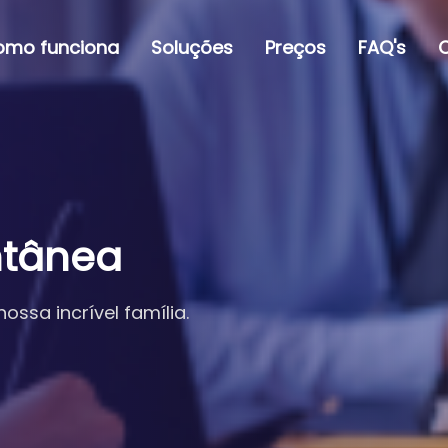
omo funciona
Soluções
Preços
FAQ's
ntânea
ssa incrível família.