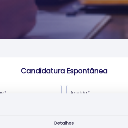
Candidatura Espontânea
me
Apelido
il
Detalhes