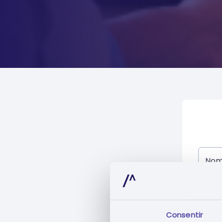
No
E-ma
Consentir