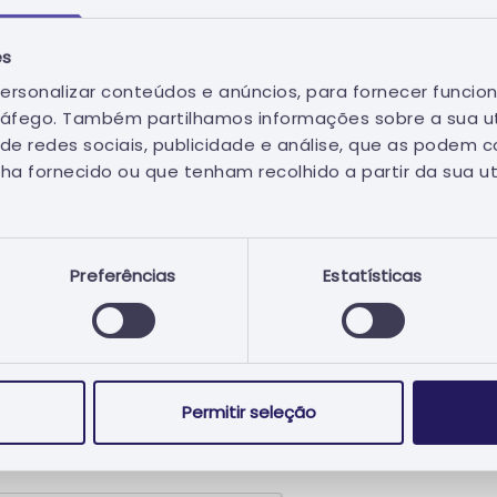
 do ficheiro:
es
ersonalizar conteúdos e anúncios, para fornecer funcion
tráfego. Também partilhamos informações sobre a sua ut
de redes sociais, publicidade e análise, que as podem 
ha fornecido ou que tenham recolhido a partir da sua ut
Clique ou arraste e solte aqui para carregar ou alterar o arquivo
5 MB
Preferências
Estatísticas
sagem
Permitir seleção