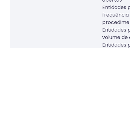
Entidades públ
frequência de 
procedimento
Entidades públ
volume de adju
Entidades públ
valorizam o se
Grau de probab
procedimentos
um concorrent
Procedimentos
proposta