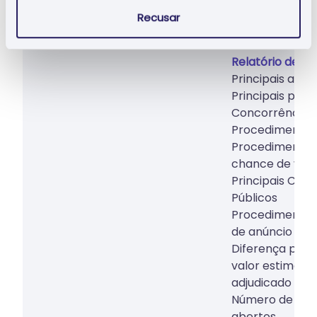
Informação alterada
Informação alt
Recusar
Relatório de 
Principais adjud
Principais preç
Concorrência
Procedimentos
Procedimentos
chance de vitór
Principais Com
Públicos
Procedimentos
de anúncio
Diferença perc
valor estimado 
adjudicado no 
Número de pro
abertos