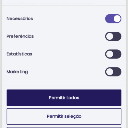
sua utilização dos respetivos serviços.
Relatório de Oportunidades
Relatório de O
Seleção
Acesso às peças
Acesso às peç
Necessários
de
Acesso à plataforma
Acesso à plat
consentimento
Selo Affereo
Selo Affereo
Preferências
Prazo e Local de Execução
Prazo e Local 
Preço estimado
Preço estimad
Estatísticas
Marketing
Permitir todos
Relatório de Alterações
Relatório de Al
Acesso às peças
Acesso às peç
Permitir seleção
Acesso à plataforma
Acesso à plat
Acesso ao anúncio
Acesso ao anú