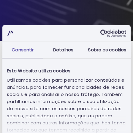
Consentir
Detalhes
Sobre os cookies
Preços
Este Website utiliza cookies
Utilizamos cookies para personalizar conteúdos e
Caraterísticas
Preços
anúncios, para fornecer funcionalidades de redes
sociais e para analisar o nosso tráfego. Também
partilhamos informações sobre a sua utilização
do nosso site com os nossos parceiros de redes
Intelligent Tender Alert
Se
sociais, publicidade e análise, que as podem
combinar com outras informações que lhes tenha
Emissão Imediata
Emissão Imediata
fornecido ou que tenham recolhido a partir da